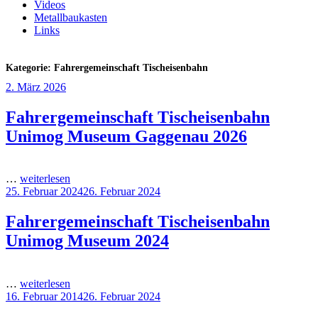
Videos
Metallbaukasten
Links
Kategorie:
Fahrergemeinschaft Tischeisenbahn
Veröffentlicht
2. März 2026
am
Fahrergemeinschaft Tischeisenbahn
Unimog Museum Gaggenau 2026
…
weiterlesen
Veröffentlicht
25. Februar 2024
26. Februar 2024
am
Fahrergemeinschaft Tischeisenbahn
Unimog Museum 2024
…
weiterlesen
Veröffentlicht
16. Februar 2014
26. Februar 2024
am