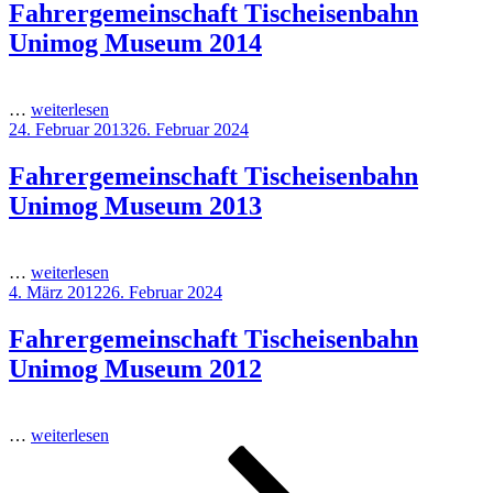
Fahrergemeinschaft Tischeisenbahn
Unimog Museum 2014
…
weiterlesen
Veröffentlicht
24. Februar 2013
26. Februar 2024
am
Fahrergemeinschaft Tischeisenbahn
Unimog Museum 2013
…
weiterlesen
Veröffentlicht
4. März 2012
26. Februar 2024
am
Fahrergemeinschaft Tischeisenbahn
Unimog Museum 2012
…
weiterlesen
Seitennummerierung
Seite
Seite
Seite
Nächste
Seite
der